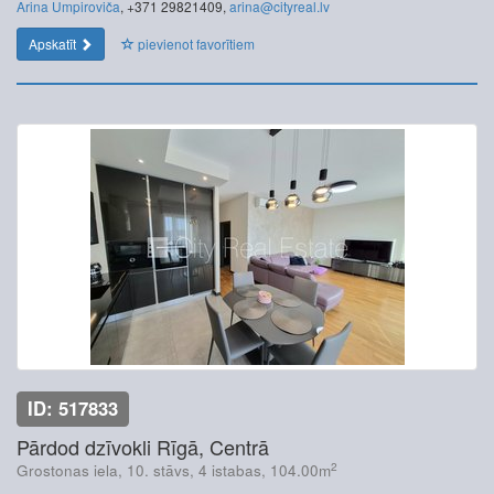
Arina Umpiroviča
, +371 29821409,
arina@cityreal.lv
Apskatīt
pievienot favorītiem
ID: 517833
Pārdod dzīvokli Rīgā, Centrā
2
Grostonas iela, 10. stāvs, 4 istabas, 104.00m