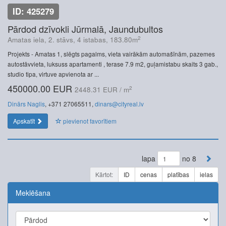
ID: 425279
Pārdod dzīvokli Jūrmalā, Jaundubultos
2
Amatas iela, 2. stāvs, 4 istabas, 183.80m
Projekts - Amatas 1, slēgts pagalms, vieta vairākām automašīnām, pazemes
autostāvvieta, luksuss apartamenti , terase 7.9 m2, guļamistabu skaits 3 gab.,
studio tipa, virtuve apvienota ar ...
450000.00 EUR
2
2448.31 EUR / m
Dinārs Naglis
, +371 27065511,
dinars@cityreal.lv
Apskatīt
pievienot favorītiem
lapa
no 8
Kārtot:
ID
cenas
platības
ielas
Meklēšana