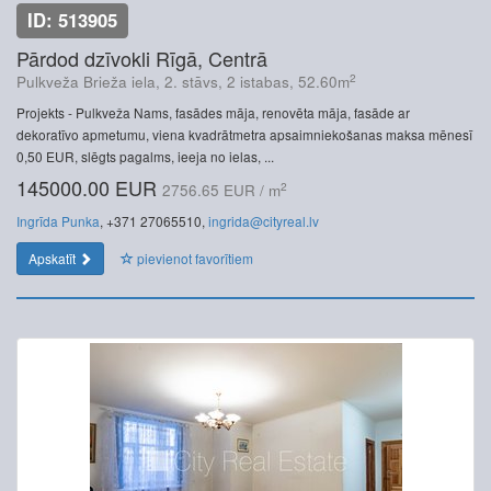
ID: 513905
Pārdod dzīvokli Rīgā, Centrā
2
Pulkveža Brieža iela, 2. stāvs, 2 istabas, 52.60m
Projekts - Pulkveža Nams, fasādes māja, renovēta māja, fasāde ar
dekoratīvo apmetumu, viena kvadrātmetra apsaimniekošanas maksa mēnesī
0,50 EUR, slēgts pagalms, ieeja no ielas, ...
145000.00 EUR
2
2756.65 EUR / m
Ingrīda Punka
, +371 27065510,
ingrida@cityreal.lv
Apskatīt
pievienot favorītiem