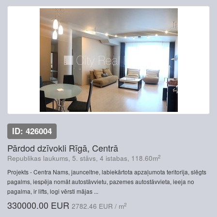
ID: 426004
Pārdod dzīvokli Rīgā, Centrā
2
Republikas laukums, 5. stāvs, 4 istabas, 118.60m
Projekts - Centra Nams, jaunceltne, labiekārtota apzaļumota teritorija, slēgts
pagalms, iespēja nomāt autostāvvietu, pazemes autostāvvieta, ieeja no
pagalma, ir lifts, logi vērsti mājas ...
330000.00 EUR
2
2782.46 EUR / m