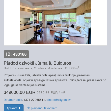
ID: 430166
Pārdod dzīvokli Jūrmalā, Bulduros
2
Bulduru prospekts, 2. stāvs, 4 istabas, 137.80m
Projekts - Jūras Pils, labiekārtota apzaļumota teritorija, pazemes
autostāvvieta, objektu apsargā fiziskā apsardze, ir lifts, terase, plašs skats no
loga, gaisa ventilācijas sistēma, ...
349000.00 EUR
2
2532.66 EUR / m
Dinārs Naglis
, +371 27065511,
dinars@cityreal.lv
Apskatīt
pievienot favorītiem