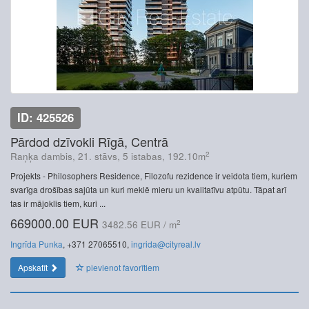
ID: 425526
Pārdod dzīvokli Rīgā, Centrā
2
Raņķa dambis, 21. stāvs, 5 istabas, 192.10m
Projekts - Philosophers Residence, Filozofu rezidence ir veidota tiem, kuriem
svarīga drošības sajūta un kuri meklē mieru un kvalitatīvu atpūtu. Tāpat arī
tas ir mājoklis tiem, kuri ...
669000.00 EUR
2
3482.56 EUR / m
Ingrīda Punka
, +371 27065510,
ingrida@cityreal.lv
Apskatīt
pievienot favorītiem