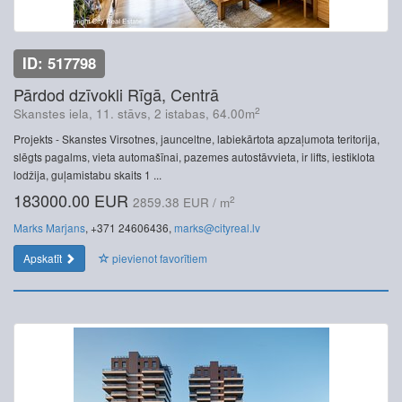
ID: 517798
Pārdod dzīvokli Rīgā, Centrā
2
Skanstes iela, 11. stāvs, 2 istabas, 64.00m
Projekts - Skanstes Virsotnes, jaunceltne, labiekārtota apzaļumota teritorija,
slēgts pagalms, vieta automašīnai, pazemes autostāvvieta, ir lifts, iestiklota
lodžija, guļamistabu skaits 1 ...
183000.00 EUR
2
2859.38 EUR / m
Marks Marjans
, +371 24606436,
marks@cityreal.lv
Apskatīt
pievienot favorītiem