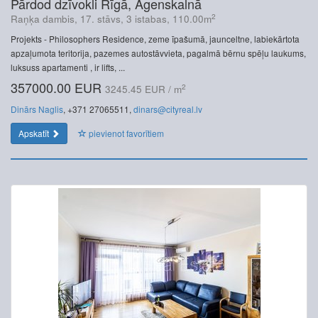
Pārdod dzīvokli Rīgā, Āgenskalnā
2
Raņķa dambis, 17. stāvs, 3 istabas, 110.00m
Projekts - Philosophers Residence, zeme īpašumā, jaunceltne, labiekārtota
apzaļumota teritorija, pazemes autostāvvieta, pagalmā bērnu spēļu laukums,
luksuss apartamenti , ir lifts, ...
357000.00 EUR
2
3245.45 EUR / m
Dinārs Naglis
, +371 27065511,
dinars@cityreal.lv
Apskatīt
pievienot favorītiem