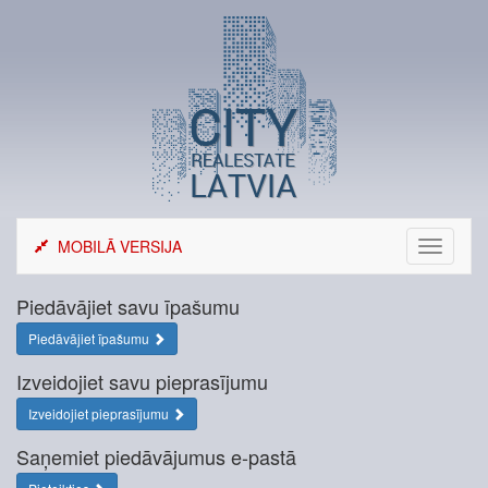
Skip
to
content
MOBILĀ VERSIJA
Toggle
navigati
Piedāvājiet savu īpašumu
Piedāvājiet īpašumu
Izveidojiet savu pieprasījumu
Izveidojiet pieprasījumu
Saņemiet piedāvājumus e-pastā