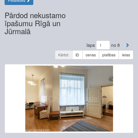
Pieteikties
Pārdod nekustamo
īpašumu Rīgā un
Jūrmalā
lapa
no 8
Kārtot:
ID
cenas
platības
ielas