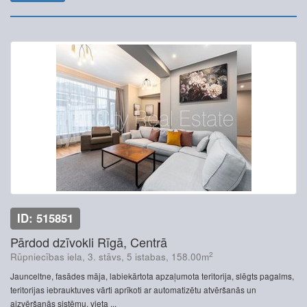
ID: 515851
Pārdod dzīvokli Rīgā, Centrā
2
Rūpniecības iela, 3. stāvs, 5 istabas, 158.00m
Jaunceltne, fasādes māja, labiekārtota apzaļumota teritorija, slēgts pagalms,
teritorijas iebrauktuves vārti aprīkoti ar automatizētu atvēršanās un
aizvēršanās sistēmu, vieta ...