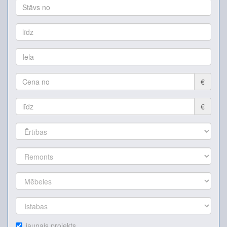
€
€
jaunais projekts