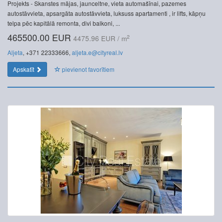
Projekts - Skanstes mājas, jaunceltne, vieta automašīnai, pazemes
autostāvvieta, apsargāta autostāvvieta, luksuss apartamenti , ir lifts, kāpņu
telpa pēc kapitālā remonta, divi balkoni, ...
465500.00 EUR
2
4475.96 EUR / m
Aljeta
, +371 22333666,
aljeta.e@cityreal.lv
Apskatīt
pievienot favorītiem