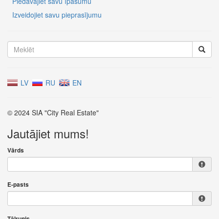
Piedāvājiet savu īpašumu
Izveidojiet savu pieprasījumu
LV
RU
EN
© 2024 SIA "City Real Estate"
Jautājiet mums!
Vārds
E-pasts
Tālrunis