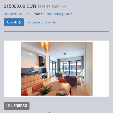
315000.00 EUR
2
1993.67 EUR / m
Dinārs Naglis
, +371 27065511,
dinars@cityreal.lv
Apskatīt
pievienot favorītiem
ID: 508930