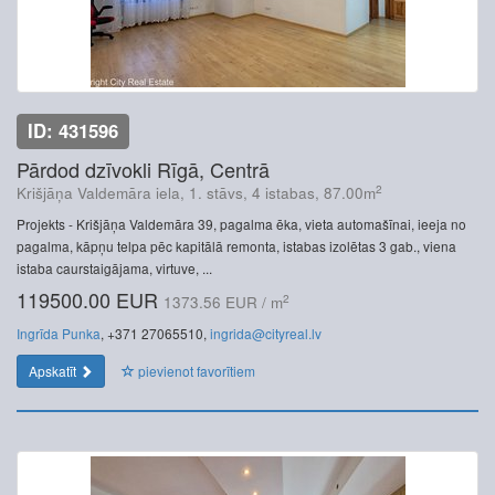
ID: 431596
Pārdod dzīvokli Rīgā, Centrā
2
Krišjāņa Valdemāra iela, 1. stāvs, 4 istabas, 87.00m
Projekts - Krišjāņa Valdemāra 39, pagalma ēka, vieta automašīnai, ieeja no
pagalma, kāpņu telpa pēc kapitālā remonta, istabas izolētas 3 gab., viena
istaba caurstaigājama, virtuve, ...
119500.00 EUR
2
1373.56 EUR / m
Ingrīda Punka
, +371 27065510,
ingrida@cityreal.lv
Apskatīt
pievienot favorītiem