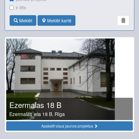
ir lifts
Meklēt
Meklēt kartē
Ezermalas 18 B
Ezermalas iela 18 B, Rīga
Apskatīt visus jaunos projektus