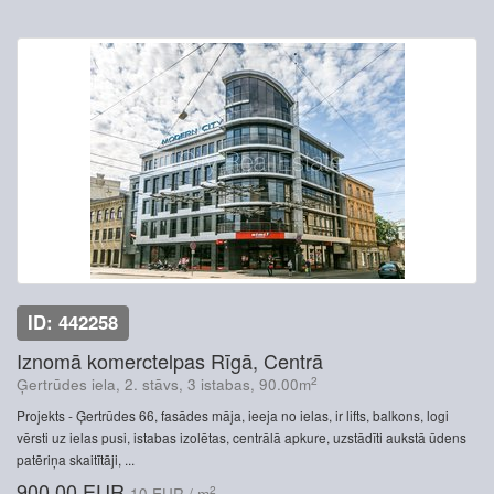
ID: 442258
Iznomā komerctelpas Rīgā, Centrā
2
Ģertrūdes iela, 2. stāvs, 3 istabas, 90.00m
Projekts - Ģertrūdes 66, fasādes māja, ieeja no ielas, ir lifts, balkons, logi
vērsti uz ielas pusi, istabas izolētas, centrālā apkure, uzstādīti aukstā ūdens
patēriņa skaitītāji, ...
900.00 EUR
2
10 EUR / m