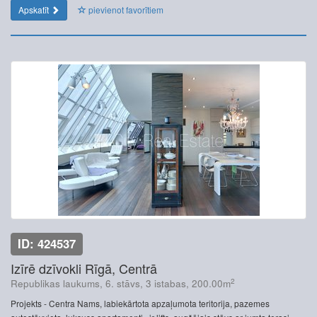
Apskatīt
pievienot favorītiem
ID: 424537
Izīrē dzīvokli Rīgā, Centrā
2
Republikas laukums, 6. stāvs, 3 istabas, 200.00m
Projekts - Centra Nams, labiekārtota apzaļumota teritorija, pazemes