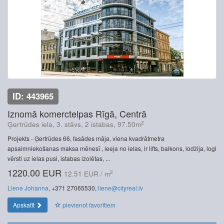
ID: 443965
Iznomā komerctelpas Rīgā, Centrā
2
Ģertrūdes iela, 3. stāvs, 2 istabas, 97.50m
Projekts - Ģertrūdes 66, fasādes māja, viena kvadrātmetra
apsaimniekošanas maksa mēnesī , ieeja no ielas, ir lifts, balkons, lodžija, logi
vērsti uz ielas pusi, istabas izolētas, ...
1220.00 EUR
2
12.51 EUR / m
Liene Johanna
, +371 27065530,
liene@cityreal.lv
Apskatīt
pievienot favorītiem