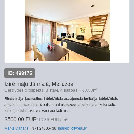
ID: 483175
Izīrē māju Jūrmalā, Mellužos
2
Ģertrūdes prospekts, 3 stāvi, 4 istabas, 180.00m
Rindu māja, jaunceltne, labiekārtota apzaļumota teritorija, labiekārtots
apzaļumots pagalms, slēgts pagalms, iežogota teritorija ar koka sētu,
teritorijas iebrauktuves vārti aprīkoti ar ...
2500.00 EUR
2
13.89 EUR / m
Marks Marjans
, +371 24606436,
marks@cityreal.lv