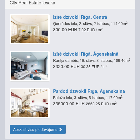
City Real Estate iesaka
Izīrē dzīvokli Rīgā, Centrā
2
Ģertrūdes iela, 2. stāvs, 2 istabas, 114.00m
800.00 EUR
2
7.02 EUR / m
Izīrē dzīvokli Rīgā, Āgenskalnā
2
Raņķa dambis, 16. stāvs, 3 istabas, 109.40m
3320.00 EUR
2
30.35 EUR / m
Pārdod dzīvokli Rīgā, Āgenskalnā
2
Baložu iela, 3. stāvs, 5 istabas, 117.00m
335000.00 EUR
2
2863.25 EUR / m
Apskatīt visu piedāvājumu