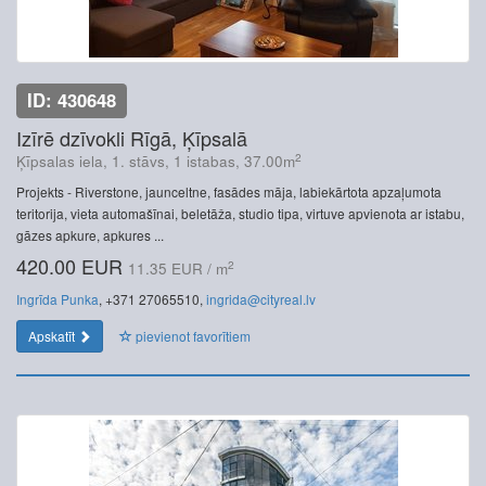
ID: 430648
Izīrē dzīvokli Rīgā, Ķīpsalā
2
Ķīpsalas iela, 1. stāvs, 1 istabas, 37.00m
Projekts - Riverstone, jaunceltne, fasādes māja, labiekārtota apzaļumota
teritorija, vieta automašīnai, beletāža, studio tipa, virtuve apvienota ar istabu,
gāzes apkure, apkures ...
420.00 EUR
2
11.35 EUR / m
Ingrīda Punka
, +371 27065510,
ingrida@cityreal.lv
Apskatīt
pievienot favorītiem