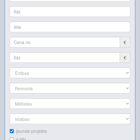
€
€
jaunais projekts
ir lifts