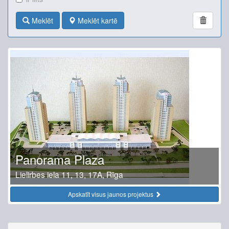
Meklēt
Meklēt kartē
Panorama Plaza
Lielirbes iela 11, 13, 17A, Rīga
Apskatīt visus jaunos projektus