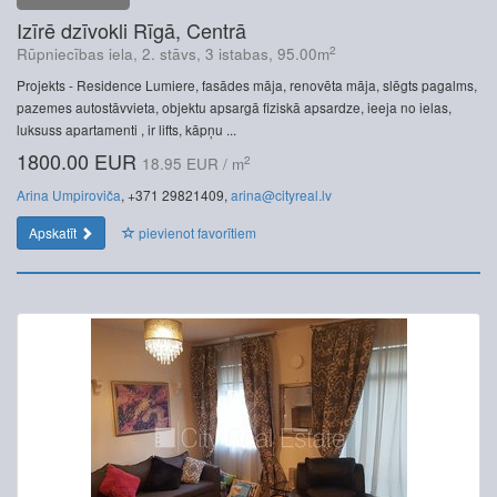
Izīrē dzīvokli Rīgā, Centrā
2
Rūpniecības iela, 2. stāvs, 3 istabas, 95.00m
Projekts - Residence Lumiere, fasādes māja, renovēta māja, slēgts pagalms,
pazemes autostāvvieta, objektu apsargā fiziskā apsardze, ieeja no ielas,
luksuss apartamenti , ir lifts, kāpņu ...
1800.00 EUR
2
18.95 EUR / m
Arina Umpiroviča
, +371 29821409,
arina@cityreal.lv
Apskatīt
pievienot favorītiem