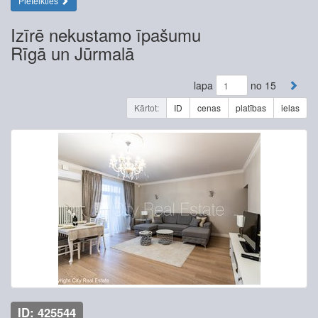
Pieteikties
Izīrē nekustamo īpašumu
Rīgā un Jūrmalā
lapa
no 15
Kārtot:
ID
cenas
platības
ielas
ID: 425544