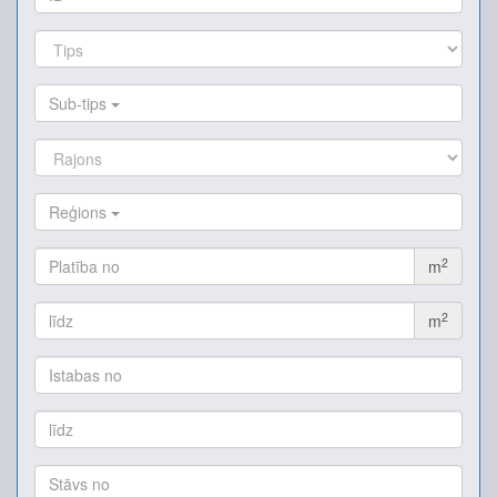
Sub-tips
Reģions
2
m
2
m