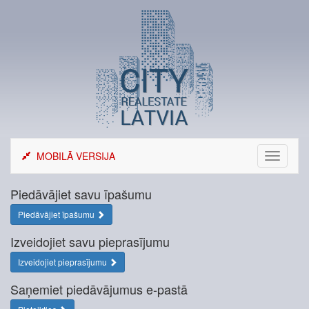
Skip
to
content
MOBILĀ VERSIJA
Toggle
navigati
Piedāvājiet savu īpašumu
Piedāvājiet īpašumu
Izveidojiet savu pieprasījumu
Izveidojiet pieprasījumu
Saņemiet piedāvājumus e-pastā