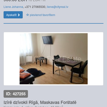
Liene Johanna
, +371 27065530,
liene@cityreal.lv
Apskatīt
pievienot favorītiem
ID: 427255
Izīrē dzīvokli Rīgā, Maskavas Forštatē
2