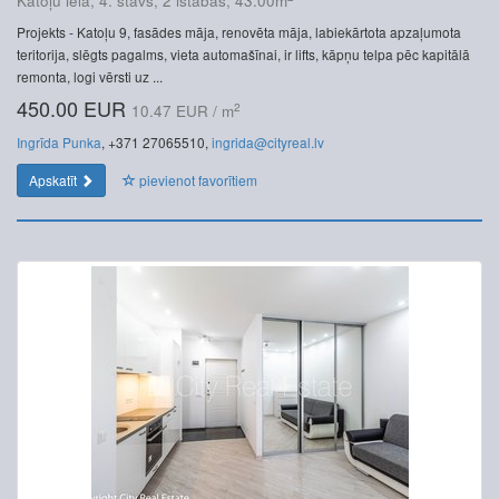
Katoļu iela, 4. stāvs, 2 istabas, 43.00m
Projekts - Katoļu 9, fasādes māja, renovēta māja, labiekārtota apzaļumota
teritorija, slēgts pagalms, vieta automašīnai, ir lifts, kāpņu telpa pēc kapitālā
remonta, logi vērsti uz ...
450.00 EUR
2
10.47 EUR / m
Ingrīda Punka
, +371 27065510,
ingrida@cityreal.lv
Apskatīt
pievienot favorītiem