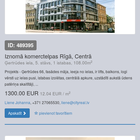
ID: 489395
Iznomā komerctelpas Rīgā, Centrā
2
Ģertrūdes iela, 5. stāvs, 1 istabas, 108.00m
Projekts - Ģertrūdes 66, fasādes māja, ieeja no ielas, ir lifts, balkons, logi
vērsti uz ielas pusi, istabas izolētas, centrālā apkure, uzstādīti aukstā ūdens
patēriņa skaitītāji, ...
1300.00 EUR
2
12.04 EUR / m
Liene Johanna
, +371 27065530,
liene@cityreal.lv
Apskatīt
pievienot favorītiem