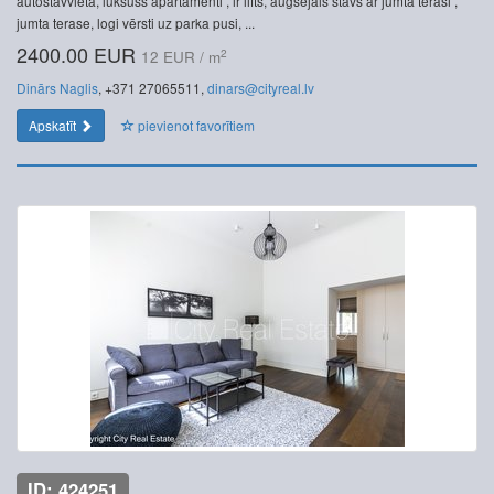
autostāvvieta, luksuss apartamenti , ir lifts, augšējais stāvs ar jumta terasi ,
jumta terase, logi vērsti uz parka pusi, ...
2400.00 EUR
2
12 EUR / m
Dinārs Naglis
, +371 27065511,
dinars@cityreal.lv
Apskatīt
pievienot favorītiem
ID: 424251