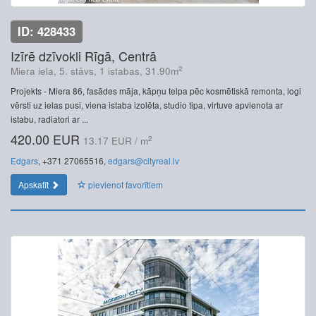
ID: 428433
Izīrē dzīvokli Rīgā, Centrā
2
Miera iela, 5. stāvs, 1 istabas, 31.90m
Projekts - Miera 86, fasādes māja, kāpņu telpa pēc kosmētiskā remonta, logi
vērsti uz ielas pusi, viena istaba izolēta, studio tipa, virtuve apvienota ar
istabu, radiatori ar ...
420.00 EUR
2
13.17 EUR / m
Edgars
, +371 27065516,
edgars@cityreal.lv
Apskatīt
pievienot favorītiem