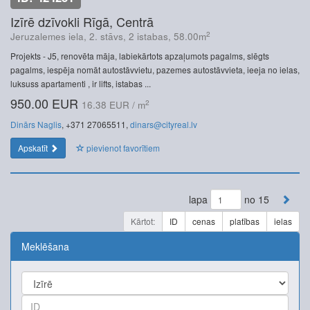
Izīrē dzīvokli Rīgā, Centrā
2
Jeruzalemes iela, 2. stāvs, 2 istabas, 58.00m
Projekts - J5, renovēta māja, labiekārtots apzaļumots pagalms, slēgts
pagalms, iespēja nomāt autostāvvietu, pazemes autostāvvieta, ieeja no ielas,
luksuss apartamenti , ir lifts, istabas ...
950.00 EUR
2
16.38 EUR / m
Dinārs Naglis
, +371 27065511,
dinars@cityreal.lv
Apskatīt
pievienot favorītiem
lapa
no 15
Kārtot:
ID
cenas
platības
ielas
Meklēšana