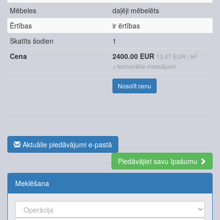
Mēbeles
daļēji mēbelēts
Ērtības
ir ērtības
Skatīts šodien
1
Cena
2400.00 EUR
2
13.47 EUR / m
+ komunālie maksājumi
Nosolīt cenu
Aktuālie piedāvājumi e-pastā
Piedāvājiet savu īpašumu
Meklēšana