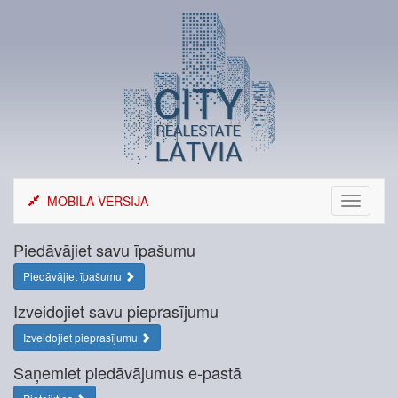
Skip
to
content
MOBILĀ VERSIJA
Toggle
navigati
Piedāvājiet savu īpašumu
Piedāvājiet īpašumu
Izveidojiet savu pieprasījumu
Izveidojiet pieprasījumu
Saņemiet piedāvājumus e-pastā