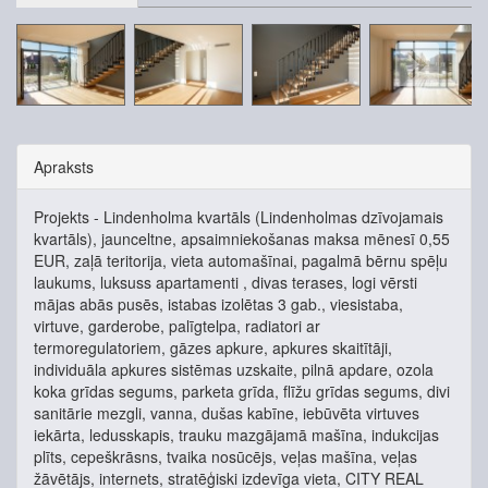
Apraksts
Projekts - Lindenholma kvartāls (Lindenholmas dzīvojamais
kvartāls), jaunceltne, apsaimniekošanas maksa mēnesī 0,55
EUR, zaļā teritorija, vieta automašīnai, pagalmā bērnu spēļu
laukums, luksuss apartamenti , divas terases, logi vērsti
mājas abās pusēs, istabas izolētas 3 gab., viesistaba,
virtuve, garderobe, palīgtelpa, radiatori ar
termoregulatoriem, gāzes apkure, apkures skaitītāji,
individuāla apkures sistēmas uzskaite, pilnā apdare, ozola
koka grīdas segums, parketa grīda, flīžu grīdas segums, divi
sanitārie mezgli, vanna, dušas kabīne, iebūvēta virtuves
iekārta, ledusskapis, trauku mazgājamā mašīna, indukcijas
plīts, cepeškrāsns, tvaika nosūcējs, veļas mašīna, veļas
žāvētājs, internets, stratēģiski izdevīga vieta, CITY REAL