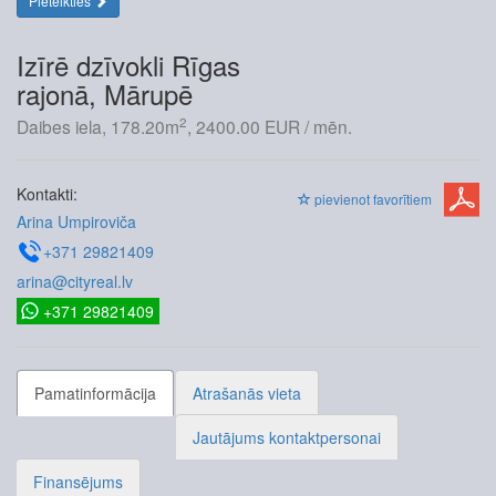
Pieteikties
Izīrē dzīvokli Rīgas
rajonā, Mārupē
2
Daibes iela, 178.20m
, 2400.00 EUR / mēn.
Kontakti:
pievienot favorītiem
Arina Umpiroviča
+371 29821409
arina@cityreal.lv
+371 29821409
Pamatinformācija
Atrašanās vieta
Jautājums kontaktpersonai
Finansējums