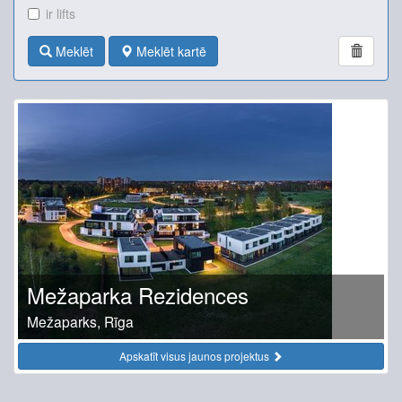
ir lifts
Meklēt
Meklēt kartē
Mežaparka Rezidences
Mežaparks, Rīga
Apskatīt visus jaunos projektus