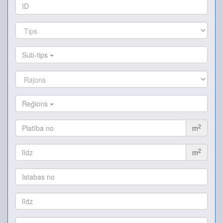
Sub-tips
Reģions
2
m
2
m