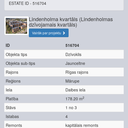
ESTATE ID - 516704
Lindenholma kvartāls (Lindenholmas
dzīvojamais kvartāls)
Vairāk par projektu
ID
516704
Objekta tips
Dzīvoklis
Objekta sub-tips
Jaunceltne
Rajons
Rīgas rajons
Reģions
Mārupe
Iela
Daibes iela
2
Platība
178.20 m
Stāvs
1 no 3
Istabas
4
Remonts
kapitālais remonts