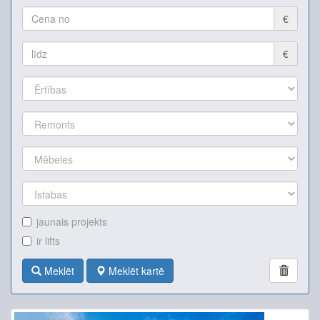
€
€
jaunais projekts
ir lifts
Meklēt
Meklēt kartē