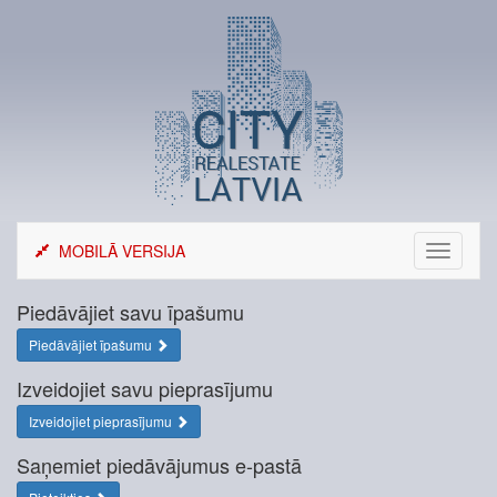
Skip
to
content
MOBILĀ VERSIJA
Toggle
navigati
Piedāvājiet savu īpašumu
Piedāvājiet īpašumu
Izveidojiet savu pieprasījumu
Izveidojiet pieprasījumu
Saņemiet piedāvājumus e-pastā