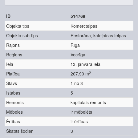
ID
514769
Objekta tips
Komerctelpas
Objekta sub-tips
Restorāna, kafejnīcas telpas
Rajons
Rīga
Reģions
Vecrīga
Iela
13. janvāra iela
2
Platība
267.90 m
Stāvs
1 no 3
Istabas
5
Remonts
kapitālais remonts
Mēbeles
ir mēbelēts
Ērtības
ir ērtības
Skatīts šodien
3