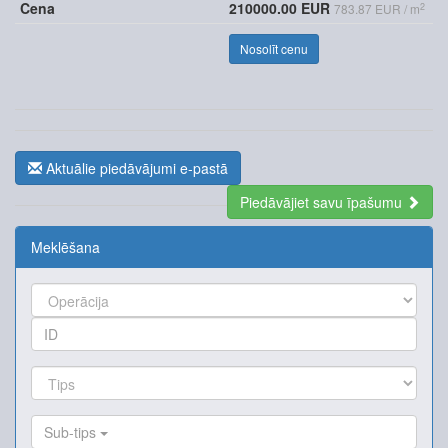
Cena
210000.00 EUR
2
783.87 EUR / m
Nosolīt cenu
Aktuālie piedāvājumi e-pastā
Piedāvājiet savu īpašumu
Meklēšana
Sub-tips