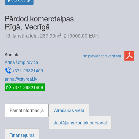
Pieteikties
Pārdod komerctelpas
Rīgā, Vecrīgā
2
13. janvāra iela, 267.90m
, 210000.00 EUR
Kontakti:
pievienot favorītiem
Arina Umpiroviča
+371 29821409
arina@cityreal.lv
+371 29821409
Pamatinformācija
Atrašanās vieta
Jautājums kontaktpersonai
Finansējums