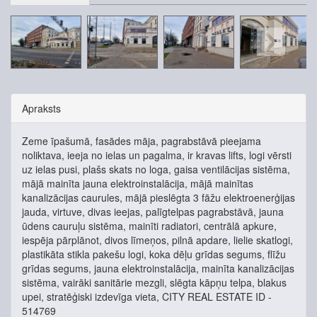
Apraksts
Zeme īpašumā, fasādes māja, pagrabstāvā pieejama
noliktava, ieeja no ielas un pagalma, ir kravas lifts, logi vērsti
uz ielas pusi, plašs skats no loga, gaisa ventilācijas sistēma,
mājā mainīta jauna elektroinstalācija, mājā mainītas
kanalizācijas caurules, mājā pieslēgta 3 fāžu elektroenerģijas
jauda, virtuve, divas ieejas, palīgtelpas pagrabstāvā, jauna
ūdens cauruļu sistēma, mainīti radiatori, centrālā apkure,
iespēja pārplānot, divos līmeņos, pilnā apdare, lielie skatlogi,
plastikāta stikla pakešu logi, koka dēļu grīdas segums, flīžu
grīdas segums, jauna elektroinstalācija, mainīta kanalizācijas
sistēma, vairāki sanitārie mezgli, slēgta kāpņu telpa, blakus
upei, stratēģiski izdevīga vieta, CITY REAL ESTATE ID -
514769