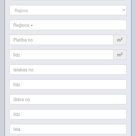
Reģions
2
m
2
m