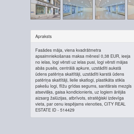
Apraksts
Fasādes māja, viena kvadrātmetra
apsaimniekošanas maksa mēnesī 0,38 EUR, ieeja
no ielas, logi vērsti uz ielas pusi, logi vērsti mājas
abās pusēs, centrālā apkure, uzstādīti aukstā
ūdens patēriņa skaitītāji, uzstādīti karstā ūdens
patēriņa skaitītāji, lielie skatlogi, plastikāta stikla
pakešu logi, flīžu grīdas segums, sanitārais mezgls
atsevišķs, gaisa kondicionieris, uz logiem ārējās
aizsarg žalūzijas, atbrīvots, stratēģiski izdevīga
vieta, par cenu iespējams vienoties, CITY REAL
ESTATE ID - 514429