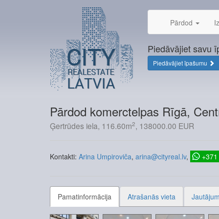
Skip
to
Pārdod
I
content
Piedāvājiet savu 
Piedāvājiet īpašumu
Pārdod komerctelpas Rīgā, Cent
2
Ģertrūdes iela, 116.60m
, 138000.00 EUR
Kontakti:
Arina Umpiroviča
arina@cityreal.lv
+371
Pamatinformācija
Atrašanās vieta
Jautājum