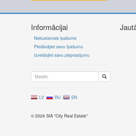
Informācijai
Jaut
Nekustamais īpašums
Piedāvājiet savu īpašumu
Izveidojiet savu pieprasījumu
LV
RU
EN
© 2024 SIA "City Real Estate"