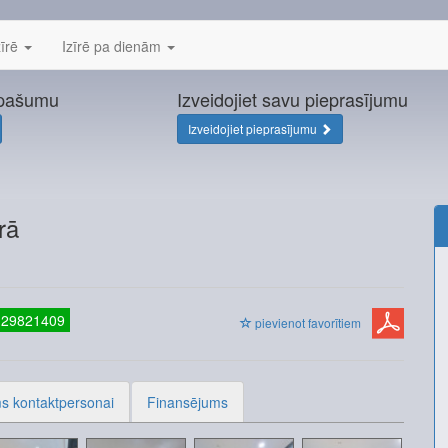
zīrē
Izīrē pa dienām
īpašumu
Izveidojiet savu pieprasījumu
Izveidojiet pieprasījumu
rā
 29821409
pievienot favorītiem
s kontaktpersonai
Finansējums