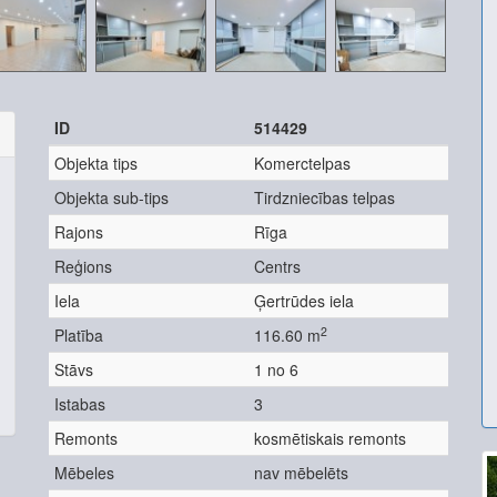
ID
514429
Objekta tips
Komerctelpas
Objekta sub-tips
Tirdzniecības telpas
Rajons
Rīga
Reģions
Centrs
Iela
Ģertrūdes iela
2
Platība
116.60 m
Stāvs
1 no 6
Istabas
3
Remonts
kosmētiskais remonts
Mēbeles
nav mēbelēts