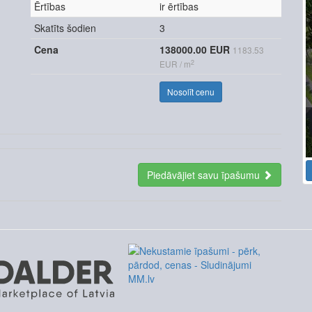
Ērtības
ir ērtības
Skatīts šodien
3
Cena
138000.00 EUR
1183.53
2
EUR / m
Nosolīt cenu
Piedāvājiet savu īpašumu