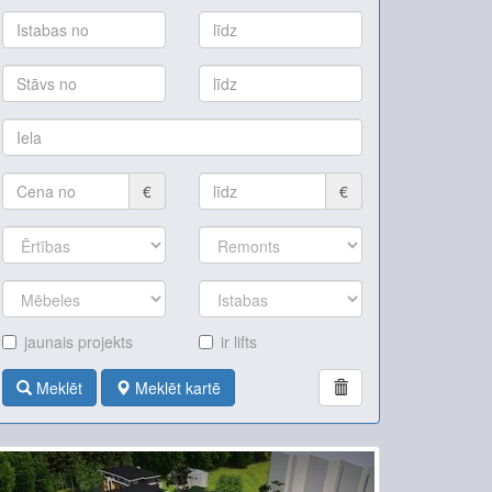
€
€
jaunais projekts
ir lifts
Meklēt
Meklēt kartē