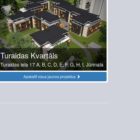
Turaidas Kvartāls
Turaidas iela 17 A, B, C, D, E, F, G, H, I, Jūrmala
Apskatīt visus jaunos projektus