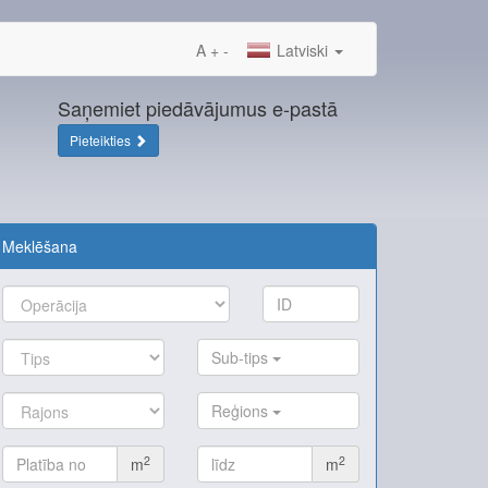
A
+
-
Latviski
Saņemiet piedāvājumus e-pastā
Pieteikties
Meklēšana
Sub-tips
Reģions
2
2
m
m