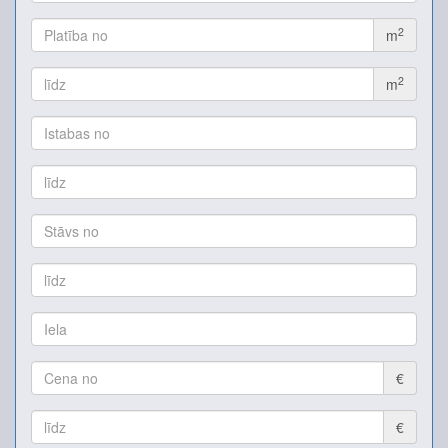
2
m
2
m
€
€