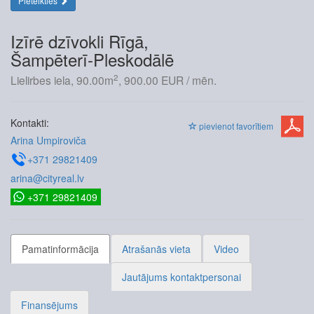
Pieteikties
Izīrē dzīvokli Rīgā,
Šampēterī-Pleskodālē
2
Lielirbes iela, 90.00m
, 900.00 EUR / mēn.
Kontakti:
pievienot favorītiem
Arina Umpiroviča
+371 29821409
arina@cityreal.lv
+371 29821409
Pamatinformācija
Atrašanās vieta
Video
Jautājums kontaktpersonai
Finansējums