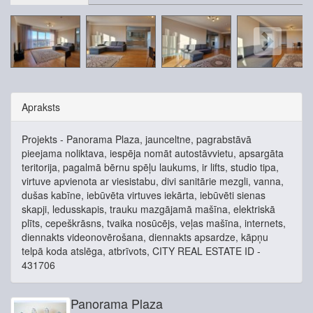
Apraksts
Projekts - Panorama Plaza, jaunceltne, pagrabstāvā
pieejama noliktava, iespēja nomāt autostāvvietu, apsargāta
teritorija, pagalmā bērnu spēļu laukums, ir lifts, studio tipa,
virtuve apvienota ar viesistabu, divi sanitārie mezgli, vanna,
dušas kabīne, iebūvēta virtuves iekārta, iebūvēti sienas
skapji, ledusskapis, trauku mazgājamā mašīna, elektriskā
plīts, cepeškrāsns, tvaika nosūcējs, veļas mašīna, internets,
diennakts videonovērošana, diennakts apsardze, kāpņu
telpā koda atslēga, atbrīvots, CITY REAL ESTATE ID -
431706
Panorama Plaza