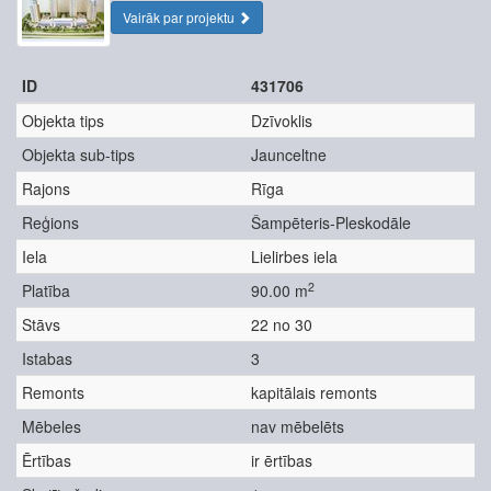
Vairāk par projektu
ID
431706
Objekta tips
Dzīvoklis
Objekta sub-tips
Jaunceltne
Rajons
Rīga
Reģions
Šampēteris-Pleskodāle
Iela
Lielirbes iela
2
Platība
90.00 m
Stāvs
22 no 30
Istabas
3
Remonts
kapitālais remonts
Mēbeles
nav mēbelēts
Ērtības
ir ērtības