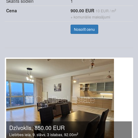
Skatīts šodien
1
Cena
900.00 EUR
2
10 EUR / m
+ komunālie maksājumi
Nosolīt cenu
Dzīvoklis, 850.00 EUR
2
Lielirbes iela, 9. stāvs, 3 istabas, 92.00m