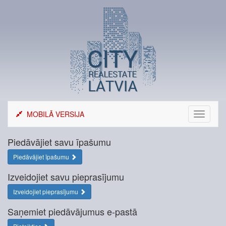
Skip
to
content
MOBILĀ VERSIJA
Toggle
navigati
Piedāvājiet savu īpašumu
Piedāvājiet īpašumu
Izveidojiet savu pieprasījumu
Izveidojiet pieprasījumu
Saņemiet piedāvājumus e-pastā