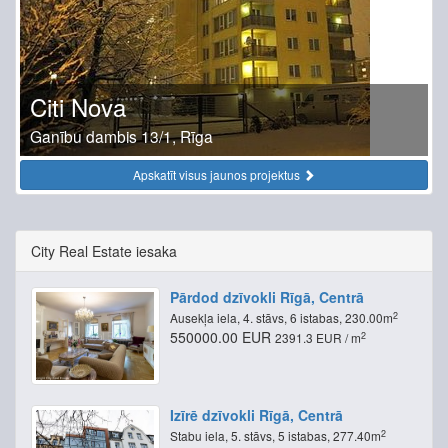
Citi Nova
Ganību dambis 13/1, Rīga
Apskatīt visus jaunos projektus
City Real Estate iesaka
Pārdod dzīvokli Rīgā, Centrā
2
Ausekļa iela, 4. stāvs, 6 istabas, 230.00m
550000.00 EUR
2
2391.3 EUR / m
Izīrē dzīvokli Rīgā, Centrā
2
Stabu iela, 5. stāvs, 5 istabas, 277.40m