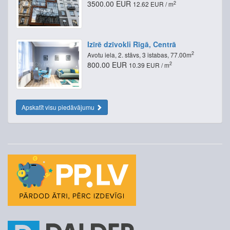
3500.00 EUR
2
12.62 EUR / m
Izīrē dzīvokli Rīgā, Centrā
2
Avotu iela, 2. stāvs, 3 istabas, 77.00m
800.00 EUR
2
10.39 EUR / m
Apskatīt visu piedāvājumu