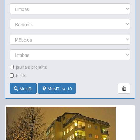
jaunais projekts
ir lifts
Meklēt
Meklēt kartē